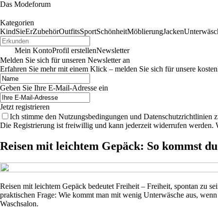
Das Modeforum
Kategorien
Kind
Sie
Er
Zubehör
Outfits
Sport
Schönheit
Möblierung
Jacken
Unterwäsc
Mein Konto
Profil erstellen
Newsletter
Melden Sie sich für unseren Newsletter an
Erfahren Sie mehr mit einem Klick – melden Sie sich für unsere kosten
Geben Sie Ihre E-Mail-Adresse ein
Jetzt registrieren
Ich stimme den Nutzungsbedingungen und Datenschutzrichtlinien z
Die Registrierung ist freiwillig und kann jederzeit widerrufen werde
Reisen mit leichtem Gepäck: So kommst d
Reisen mit leichtem Gepäck bedeutet Freiheit – Freiheit, spontan zu s
praktischen Frage: Wie kommt man mit wenig Unterwäsche aus, wenn un
Waschsalon.