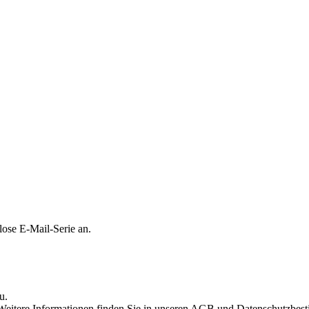
lose E-Mail-Serie an.
u.
n. Weitere Informationen finden Sie in unseren AGB und Datenschutzbe