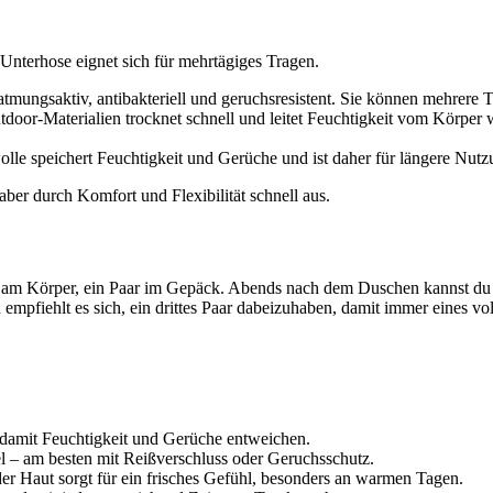
 Unterhose eignet sich für mehrtägiges Tragen.
 atmungsaktiv, antibakteriell und geruchsresistent. Sie können mehrer
door-Materialien trocknet schnell und leitet Feuchtigkeit vom Körper 
olle speichert Feuchtigkeit und Gerüche und ist daher für längere Nu
ber durch Komfort und Flexibilität schnell aus.
r am Körper, ein Paar im Gepäck. Abends nach dem Duschen kannst du 
fiehlt es sich, ein drittes Paar dabeizuhaben, damit immer eines voll
 damit Feuchtigkeit und Gerüche entweichen.
l – am besten mit Reißverschluss oder Geruchsschutz.
der Haut sorgt für ein frisches Gefühl, besonders an warmen Tagen.