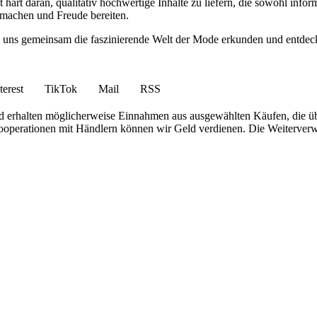
art daran, qualitativ hochwertige Inhalte zu liefern, die sowohl infor
ß machen und Freude bereiten.
e uns gemeinsam die faszinierende Welt der Mode erkunden und entdeck
terest
TikTok
Mail
RSS
 und erhalten möglicherweise Einnahmen aus ausgewählten Käufen, die ü
 Kooperationen mit Händlern können wir Geld verdienen. Die Weiterver